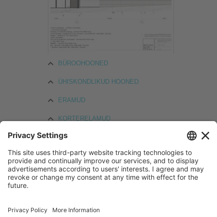
BÜROOHOONED
ÜHISKONDLIKUD HOONED
ERAMUD
KORTERELAMUD
TÖÖSTUSHOONED
MUINSUSKAITSE OBJEKTID
DETAILPLANEERINGUD