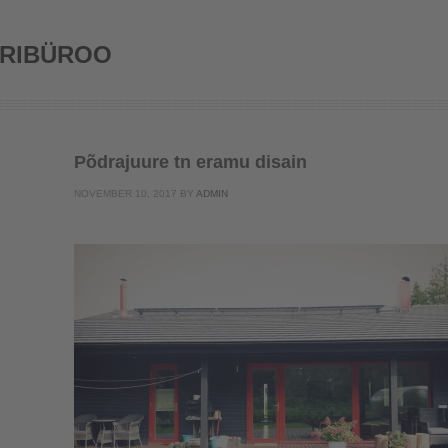
URIBÜROO
Põdrajuure tn eramu disain
NOVEMBER 10, 2017
BY
ADMIN